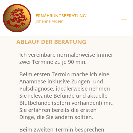
E
R
N
Ä
H
R
U
N
G
S
B
E
R
A
T
U
N
G
Johanna Moser
ABLAUF DER BERATUNG
TEST
Ich vereinbare normalerweise immer
Individuelle
Ernährungsberatu
zwei Termine zu je 90 min.
ng
Beim ersten Termin mache ich eine
Ernährung
Anamnese inklusive Zungen- und
nach der
Pulsdiagnose, idealerweise nehmen
Chinesischen
Medizin
Sie relevante Befunde und aktuelle
Blutbefunde (sofern vorhanden!) mit.
Stoffwechselty
pen
Sie erfahren bereits die ersten
Dinge, die Sie ändern sollten.
Medizinische
Ernährungsber
atung
Beim zweiten Termin besprechen