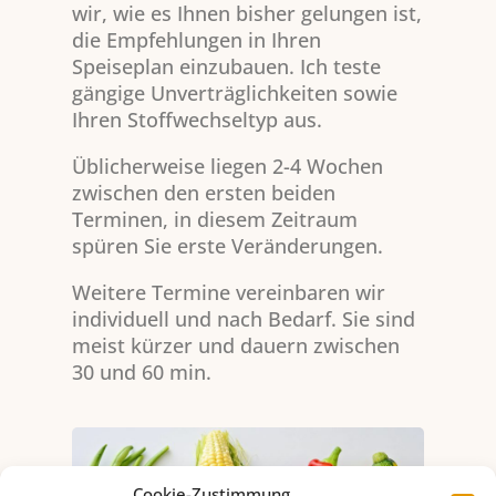
wir, wie es Ihnen bisher gelungen ist,
Links
die Empfehlungen in Ihren
Erfahrungsberi
Speiseplan einzubauen. Ich teste
chte
gängige Unverträglichkeiten sowie
Ablauf der
Ihren Stoffwechseltyp aus.
Beratung
Beratung von
Üblicherweise liegen 2-4 Wochen
Kindern und
zwischen den ersten beiden
Jugendlichen
Terminen, in diesem Zeitraum
Angebote
spüren Sie erste Veränderungen.
Ernährungsinfo
Weitere Termine vereinbaren wir
rmation
individuell und nach Bedarf. Sie sind
Kochkurse
meist kürzer und dauern zwischen
Workshops
30 und 60 min.
Vorträge
Schulungen
von
pädagogischem
Personal
Cookie-Zustimmung